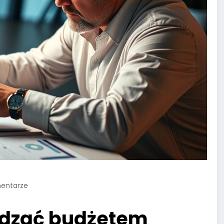
mentarze
ądzać budżetem