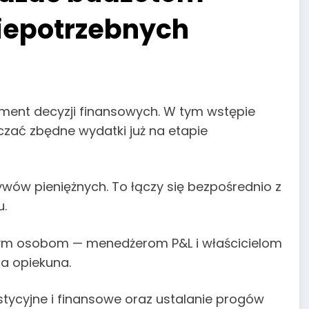
iepotrzebnych
ment decyzji finansowych. W tym wstępie
zać zbędne wydatki już na etapie
ywów pieniężnych. To łączy się bezpośrednio z
u.
nym osobom — menedżerom P&L i właścicielom
ma opiekuna.
ycyjne i finansowe oraz ustalanie progów