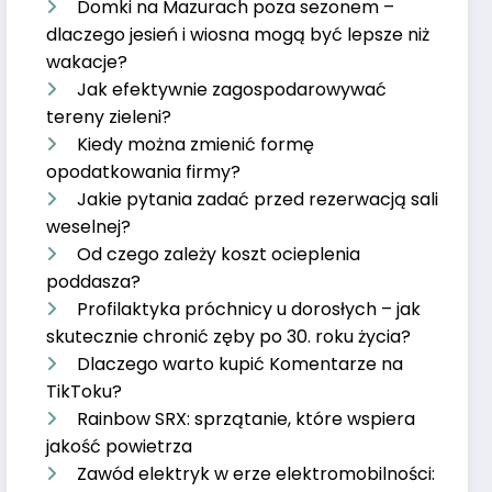
Domki na Mazurach poza sezonem –
dlaczego jesień i wiosna mogą być lepsze niż
wakacje?
Jak efektywnie zagospodarowywać
tereny zieleni?
Kiedy można zmienić formę
opodatkowania firmy?
Jakie pytania zadać przed rezerwacją sali
weselnej?
Od czego zależy koszt ocieplenia
poddasza?
Profilaktyka próchnicy u dorosłych – jak
skutecznie chronić zęby po 30. roku życia?
Dlaczego warto kupić Komentarze na
TikToku?
Rainbow SRX: sprzątanie, które wspiera
jakość powietrza
Zawód elektryk w erze elektromobilności: