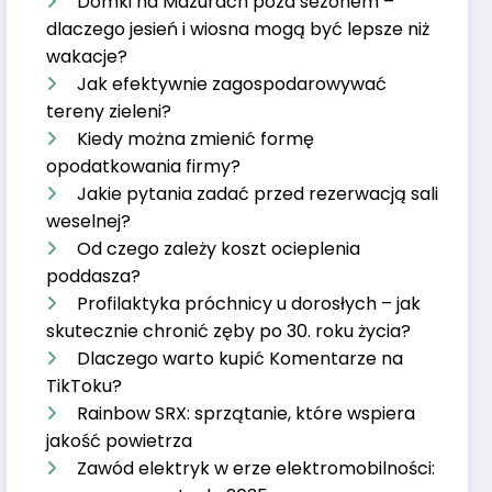
Domki na Mazurach poza sezonem –
dlaczego jesień i wiosna mogą być lepsze niż
wakacje?
Jak efektywnie zagospodarowywać
tereny zieleni?
Kiedy można zmienić formę
opodatkowania firmy?
Jakie pytania zadać przed rezerwacją sali
weselnej?
Od czego zależy koszt ocieplenia
poddasza?
Profilaktyka próchnicy u dorosłych – jak
skutecznie chronić zęby po 30. roku życia?
Dlaczego warto kupić Komentarze na
TikToku?
Rainbow SRX: sprzątanie, które wspiera
jakość powietrza
Zawód elektryk w erze elektromobilności: