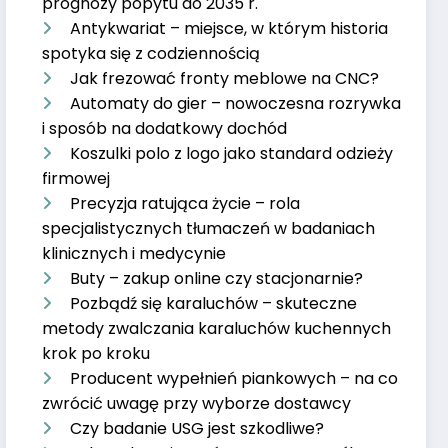
prognozy popytu do 2035 r.
Antykwariat – miejsce, w którym historia
spotyka się z codziennością
Jak frezować fronty meblowe na CNC?
Automaty do gier – nowoczesna rozrywka
i sposób na dodatkowy dochód
Koszulki polo z logo jako standard odzieży
firmowej
Precyzja ratująca życie – rola
specjalistycznych tłumaczeń w badaniach
klinicznych i medycynie
Buty – zakup online czy stacjonarnie?
Pozbądź się karaluchów – skuteczne
metody zwalczania karaluchów kuchennych
krok po kroku
Producent wypełnień piankowych – na co
zwrócić uwagę przy wyborze dostawcy
Czy badanie USG jest szkodliwe?