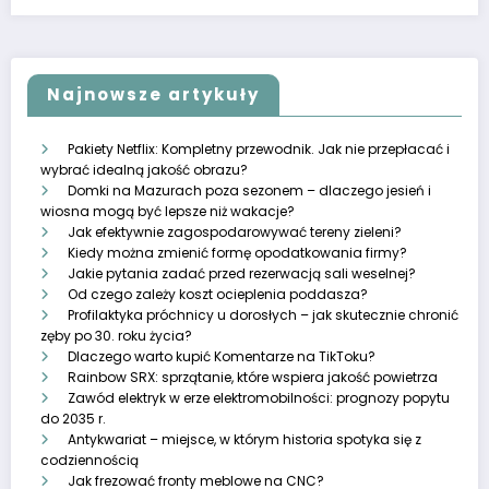
Najnowsze artykuły
Pakiety Netflix: Kompletny przewodnik. Jak nie przepłacać i
wybrać idealną jakość obrazu?
Domki na Mazurach poza sezonem – dlaczego jesień i
wiosna mogą być lepsze niż wakacje?
Jak efektywnie zagospodarowywać tereny zieleni?
Kiedy można zmienić formę opodatkowania firmy?
Jakie pytania zadać przed rezerwacją sali weselnej?
Od czego zależy koszt ocieplenia poddasza?
Profilaktyka próchnicy u dorosłych – jak skutecznie chronić
zęby po 30. roku życia?
Dlaczego warto kupić Komentarze na TikToku?
Rainbow SRX: sprzątanie, które wspiera jakość powietrza
Zawód elektryk w erze elektromobilności: prognozy popytu
do 2035 r.
Antykwariat – miejsce, w którym historia spotyka się z
codziennością
Jak frezować fronty meblowe na CNC?