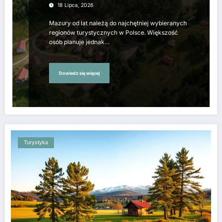
wakacje?
18 Lipca, 2026
Mazury od lat należą do najchętniej wybieranych
regionów turystycznych w Polsce. Większość
osób planuje jednak…
Dowiedz się więcej
Turystyka