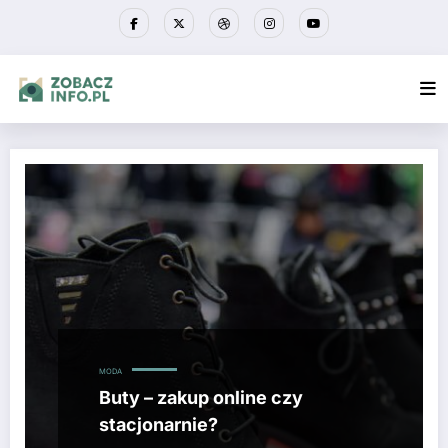
Przejdź
do
treści
MODA
Buty – zakup online czy
stacjonarnie?