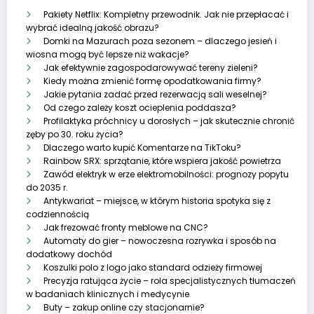
Pakiety Netflix: Kompletny przewodnik. Jak nie przepłacać i
wybrać idealną jakość obrazu?
Domki na Mazurach poza sezonem – dlaczego jesień i
wiosna mogą być lepsze niż wakacje?
Jak efektywnie zagospodarowywać tereny zieleni?
Kiedy można zmienić formę opodatkowania firmy?
Jakie pytania zadać przed rezerwacją sali weselnej?
Od czego zależy koszt ocieplenia poddasza?
Profilaktyka próchnicy u dorosłych – jak skutecznie chronić
zęby po 30. roku życia?
Dlaczego warto kupić Komentarze na TikToku?
Rainbow SRX: sprzątanie, które wspiera jakość powietrza
Zawód elektryk w erze elektromobilności: prognozy popytu
do 2035 r.
Antykwariat – miejsce, w którym historia spotyka się z
codziennością
Jak frezować fronty meblowe na CNC?
Automaty do gier – nowoczesna rozrywka i sposób na
dodatkowy dochód
Koszulki polo z logo jako standard odzieży firmowej
Precyzja ratująca życie – rola specjalistycznych tłumaczeń
w badaniach klinicznych i medycynie
Buty – zakup online czy stacjonarnie?