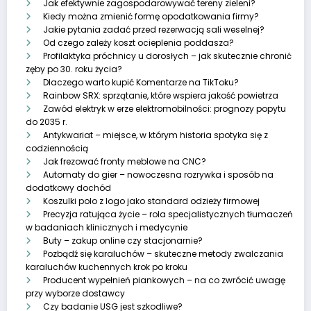
Jak efektywnie zagospodarowywać tereny zieleni?
Kiedy można zmienić formę opodatkowania firmy?
Jakie pytania zadać przed rezerwacją sali weselnej?
Od czego zależy koszt ocieplenia poddasza?
Profilaktyka próchnicy u dorosłych – jak skutecznie chronić
zęby po 30. roku życia?
Dlaczego warto kupić Komentarze na TikToku?
Rainbow SRX: sprzątanie, które wspiera jakość powietrza
Zawód elektryk w erze elektromobilności: prognozy popytu
do 2035 r.
Antykwariat – miejsce, w którym historia spotyka się z
codziennością
Jak frezować fronty meblowe na CNC?
Automaty do gier – nowoczesna rozrywka i sposób na
dodatkowy dochód
Koszulki polo z logo jako standard odzieży firmowej
Precyzja ratująca życie – rola specjalistycznych tłumaczeń
w badaniach klinicznych i medycynie
Buty – zakup online czy stacjonarnie?
Pozbądź się karaluchów – skuteczne metody zwalczania
karaluchów kuchennych krok po kroku
Producent wypełnień piankowych – na co zwrócić uwagę
przy wyborze dostawcy
Czy badanie USG jest szkodliwe?