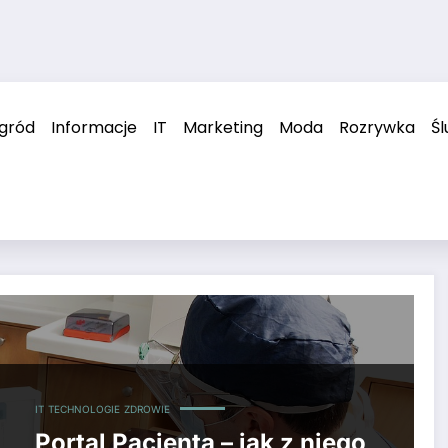
ogród
Informacje
IT
Marketing
Moda
Rozrywka
Śl
IT
TECHNOLOGIE
ZDROWIE
Portal Pacjenta – jak z niego