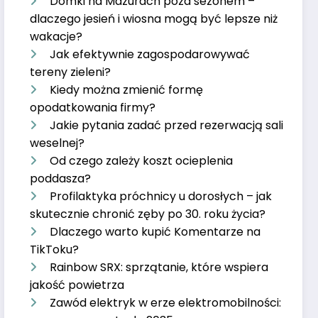
Domki na Mazurach poza sezonem –
dlaczego jesień i wiosna mogą być lepsze niż
wakacje?
Jak efektywnie zagospodarowywać
tereny zieleni?
Kiedy można zmienić formę
opodatkowania firmy?
Jakie pytania zadać przed rezerwacją sali
weselnej?
Od czego zależy koszt ocieplenia
poddasza?
Profilaktyka próchnicy u dorosłych – jak
skutecznie chronić zęby po 30. roku życia?
Dlaczego warto kupić Komentarze na
TikToku?
Rainbow SRX: sprzątanie, które wspiera
jakość powietrza
Zawód elektryk w erze elektromobilności: