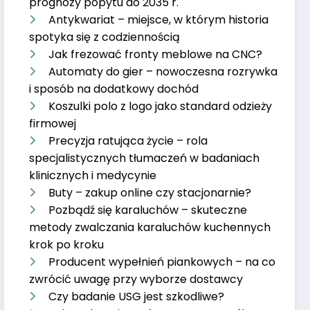
prognozy popytu do 2035 r.
Antykwariat – miejsce, w którym historia
spotyka się z codziennością
Jak frezować fronty meblowe na CNC?
Automaty do gier – nowoczesna rozrywka
i sposób na dodatkowy dochód
Koszulki polo z logo jako standard odzieży
firmowej
Precyzja ratująca życie – rola
specjalistycznych tłumaczeń w badaniach
klinicznych i medycynie
Buty – zakup online czy stacjonarnie?
Pozbądź się karaluchów – skuteczne
metody zwalczania karaluchów kuchennych
krok po kroku
Producent wypełnień piankowych – na co
zwrócić uwagę przy wyborze dostawcy
Czy badanie USG jest szkodliwe?