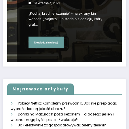
23 Września, 2021
„Kocha, kradnie, szanuje” - na ekrany kin
wchodzi „Najmro” – historia o złodzieju, który
grał…
Dowiedz się więcej
Najnowsze artykuły
Pakiety Netflix: Kompletny przewodnik. Jak nie przepłacać i
wybrać idealną jakość obrazu?
Domki na Mazurach poza sezonem – dlaczego jesień i
wiosna mogą być lepsze niż wakacje?
Jak efektywnie zagospodarowywać tereny zieleni?