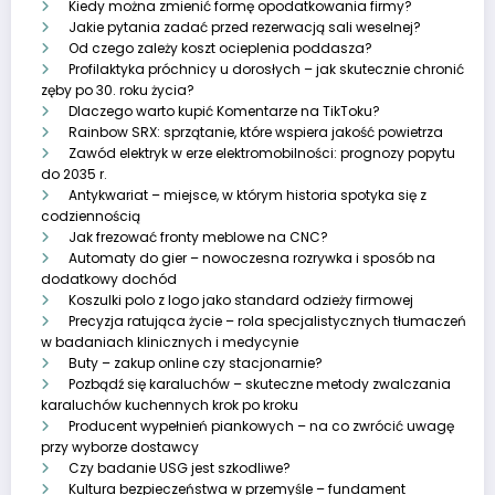
Kiedy można zmienić formę opodatkowania firmy?
Jakie pytania zadać przed rezerwacją sali weselnej?
Od czego zależy koszt ocieplenia poddasza?
Profilaktyka próchnicy u dorosłych – jak skutecznie chronić
zęby po 30. roku życia?
Dlaczego warto kupić Komentarze na TikToku?
Rainbow SRX: sprzątanie, które wspiera jakość powietrza
Zawód elektryk w erze elektromobilności: prognozy popytu
do 2035 r.
Antykwariat – miejsce, w którym historia spotyka się z
codziennością
Jak frezować fronty meblowe na CNC?
Automaty do gier – nowoczesna rozrywka i sposób na
dodatkowy dochód
Koszulki polo z logo jako standard odzieży firmowej
Precyzja ratująca życie – rola specjalistycznych tłumaczeń
w badaniach klinicznych i medycynie
Buty – zakup online czy stacjonarnie?
Pozbądź się karaluchów – skuteczne metody zwalczania
karaluchów kuchennych krok po kroku
Producent wypełnień piankowych – na co zwrócić uwagę
przy wyborze dostawcy
Czy badanie USG jest szkodliwe?
Kultura bezpieczeństwa w przemyśle – fundament