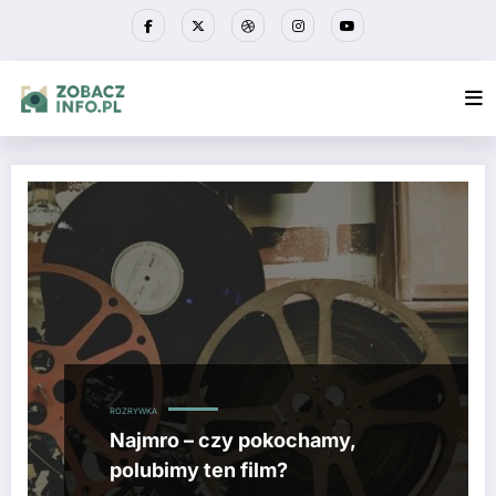
Przejdź
do
treści
ROZRYWKA
Najmro – czy pokochamy,
polubimy ten film?